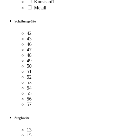
Kunststoff
Metall
Scheibengröße
42
43
46
47
48
49
50
51
52
53
54
55
56
57
Stegbreite
13
15