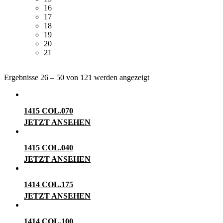
16
17
18
19
20
21
Ergebnisse 26 – 50 von 121 werden angezeigt
1415 COL.070
JETZT ANSEHEN
1415 COL.040
JETZT ANSEHEN
1414 COL.175
JETZT ANSEHEN
1414 COL.100